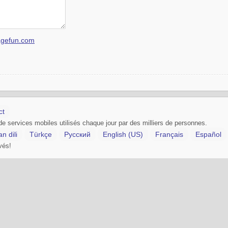
gefun.com
ct
services mobiles utilisés chaque jour par des milliers de personnes.
n dili
Türkçe
Русский
English (US)
Français
Español
vés!