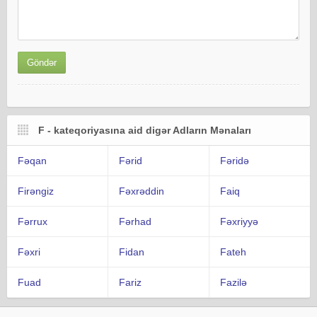
F - kateqoriyasına aid digər Adların Mənaları
Fəqan
Fərid
Fəridə
Firəngiz
Fəxrəddin
Faiq
Fərrux
Fərhad
Fəxriyyə
Fəxri
Fidan
Fateh
Fuad
Fariz
Fazilə