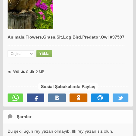
Animals,Flowers,Grass,Sit,Log,Bird,Predator,Owl #97597
890
0
2 MB
Sosial Şəbəkələrdə Paylaş
Şərhlər
Bu şəkil üçün rəy yazan olmayıb. İlk rəy yazan siz olun.