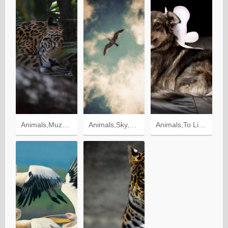
Animals,Muzzle,Jaguar,Predator
Animals,Sky,Gull,Clouds,Bird,Seagull,Wings
Animals,To Lie Down,Lie,Armchair,Large,Big,Dog