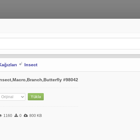
Kağızları
Insect
Insect,Macro,Branch,Butterfly #98042
1160
0
800 KB