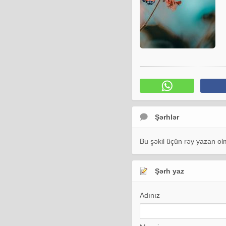
Şərhlər
Bu şəkil üçün rəy yazan olm
Şərh yaz
Adınız