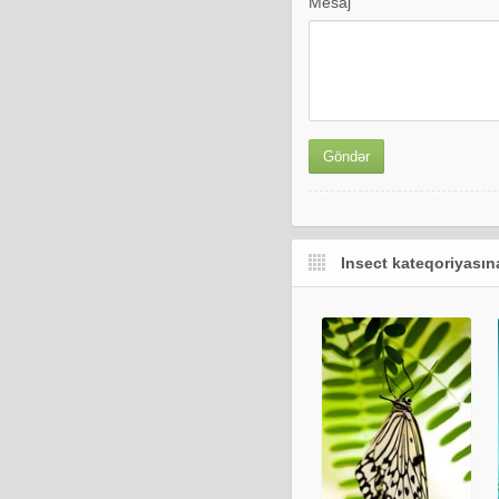
Mesaj
Insect kateqoriyasına