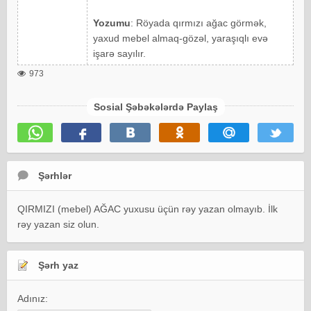
Yozumu
: Röyada qırmızı ağac görmək,
yaxud mebel almaq-gözəl, yaraşıqlı evə
işarə sayılır.
973
Sosial Şəbəkələrdə Paylaş
Şərhlər
QIRMIZI (mebel) AĞAC yuxusu üçün rəy yazan olmayıb. İlk
rəy yazan siz olun.
Şərh yaz
Adınız: