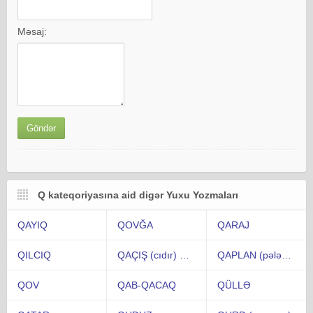
Məsaj:
Q kateqoriyasına aid digər Yuxu Yozmaları
QAYIQ
QOVĞA
QARAJ
QILCIQ
QAÇIŞ (cıdır) MEYDANI
QAPLAN (pələng)
QOV
QAB-QACAQ
QÜLLƏ