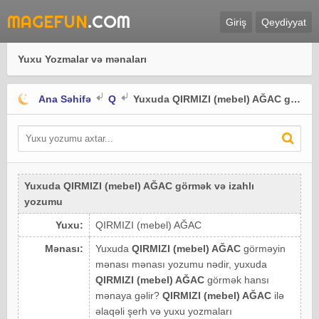
MAGEFUN
.COM
Giriş
Qeydiyyat
Yuxu Yozmalar və mənaları
Ana Səhifə
Q
Yuxuda QIRMIZI (mebel) AĞAC görmək
Yuxuda QIRMIZI (mebel) AĞAC görmək və izahlı
yozumu
Yuxu:
QIRMIZI (mebel) AĞAC
Mənası:
Yuxuda
QIRMIZI (mebel) AĞAC
görməyin
mənası mənası yozumu nədir, yuxuda
QIRMIZI (mebel) AĞAC
görmək hansı
mənaya gəlir?
QIRMIZI (mebel) AĞAC
ilə
əlaqəli şerh və yuxu yozmaları