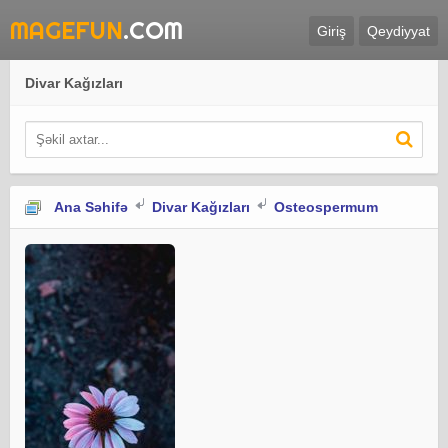
MAGEFUN
.COM
Giriş
Qeydiyyat
Divar Kağızları
Ana Səhifə
Divar Kağızları
Osteospermum