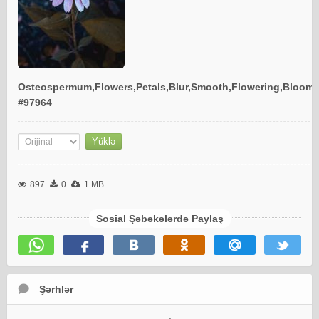
Osteospermum,Flowers,Petals,Blur,Smooth,Flowering,Bloom
#97964
897
0
1 MB
Sosial Şəbəkələrdə Paylaş
Şərhlər