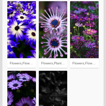
Flowers,Flower Bed,Flowerbed,Osteospermum,Purple
Flowers,Plant,Exotic,Osteospermum,African Daisy,Flower,Flowering,Bloom
Flowers,Flower Bed,Flowerbed,Osteospermum,Bloom,Flowering