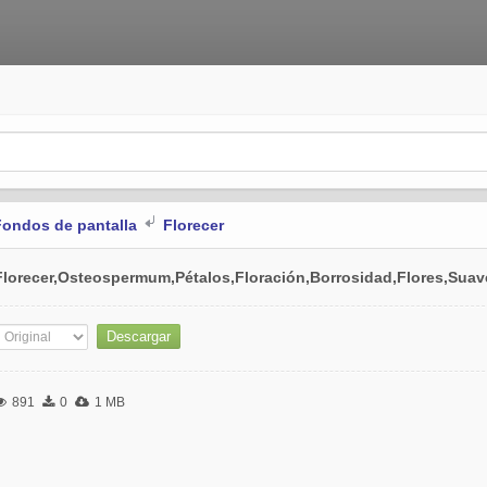
Fondos de pantalla
Florecer
Florecer,Osteospermum,Pétalos,Floración,Borrosidad,Flores,Suav
891
0
1 MB