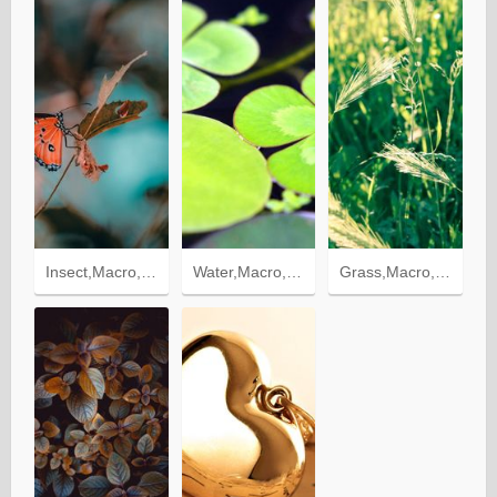
Insect,Macro,Branch,Butterfly
Water,Macro,Swim,To Swim,Leaves
Grass,Macro,Ears,Spikes,Wind,Bend