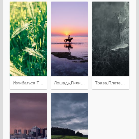
Изгибаться,Трава,Ветер,Макро,Колосья
Лошадь,Гили Траванган,Индонезия,Побережье,Силуэты,Природа,Человек,Океан
Трава,Плетение,Туман,Паутина,Чб,Макро