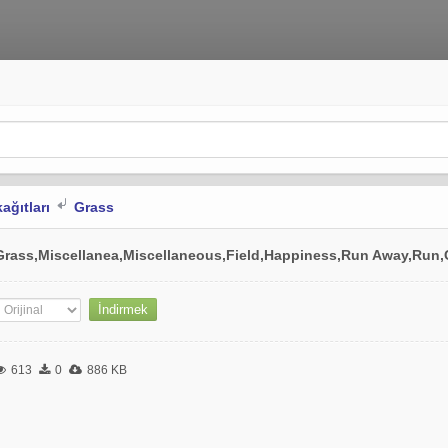
ağıtları
Grass
Grass,Miscellanea,Miscellaneous,Field,Happiness,Run Away,Run,
613
0
886 KB