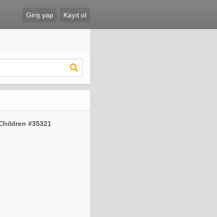
Giriş yap
Kayıt ol
Children #35321